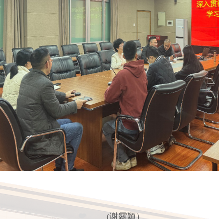
(谢露颖）