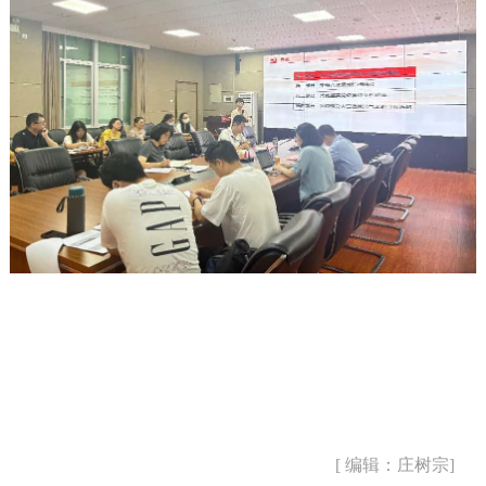
[ 编辑：庄树宗]