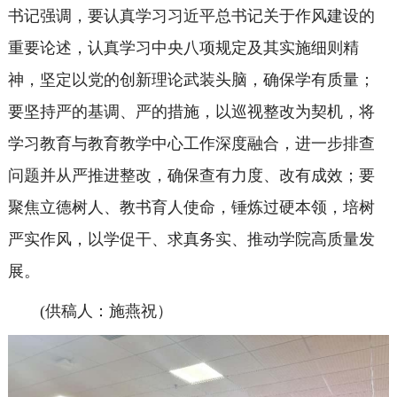
书记强调，要认真学习习近平总书记关于作风建设的
重要论述，认真学习中央八项规定及其实施细则精
神，坚定以党的创新理论武装头脑，确保学有质量；
要坚持严的基调、严的措施，以巡视整改为契机，将
学习教育与教育教学中心工作深度融合，进一步排查
问题并从严推进整改，确保查有力度、改有成效；要
聚焦立德树人、教书育人使命，锤炼过硬本领，培树
严实作风，以学促干、求真务实、推动学院高质量发
展。
(供稿人：施燕祝）