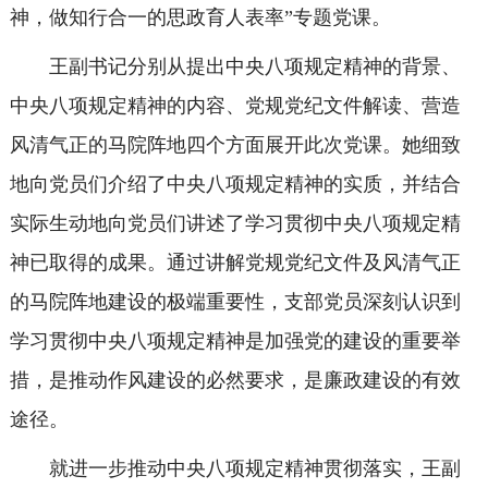
神，做知行合一的思政育人表率”专题党课。
王副书记分别从提出中央八项规定精神的背景、
中央八项规定精神的内容、党规党纪文件解读、营造
风清气正的马院阵地四个方面展开此次党课。她细致
地向党员们介绍了中央八项规定精神的实质，并结合
实际生动地向党员们讲述了学习贯彻中央八项规定精
神已取得的成果。通过讲解党规党纪文件及风清气正
的马院阵地建设的极端重要性，支部党员深刻认识到
学习贯彻中央八项规定精神是加强党的建设的重要举
措，是推动作风建设的必然要求，是廉政建设的有效
途径。
就进一步推动中央八项规定精神贯彻落实，王副