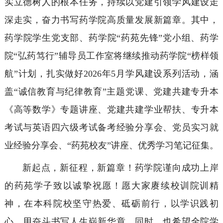
实立德树人的根本任务，持续以党建引领学风建设走
深走实，奋力书写药学院高质量发展新篇章。其中，
药学院学生党支部、药学院“药苑先锋”党小组、药学
院“弘药笃行”辅导员工作室将继续推动药学院“榜样领
航”计划，扎实做好2026年5月学风建设系列活动，涵
盖“诚信教育与纪律教育”主题党课、党建共建专升本
《高等数学》专题讲座、党建共建学业帮扶、专升本
考试与英语四六级考试备考经验分享会、党员实习就
业经验分享会、“药苑校友”讲座、优秀学习笔记征集。
新起点，新征程，新篇章！药学院谨向成功上岸
的药苑学子致以诚挚祝愿！愿大家赓续校训院训精
神，在本科院校坚守热爱、砥砺前行，以学识践初
心，用奋斗书写人生崭新华章。同时，也希望全院学