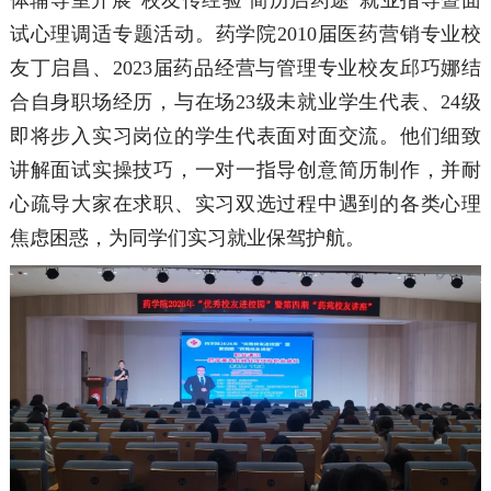
体辅导室开展“校友传经验 简历启药途”就业指导暨面
试心理调适专题活动。药学院2010届医药营销专业校
友丁启昌、2023届药品经营与管理专业校友邱巧娜结
合自身职场经历，与在场23级未就业学生代表、24级
即将步入实习岗位的学生代表面对面交流。他们细致
讲解面试实操技巧，一对一指导创意简历制作，并耐
心疏导大家在求职、实习双选过程中遇到的各类心理
焦虑困惑，为同学们实习就业保驾护航。