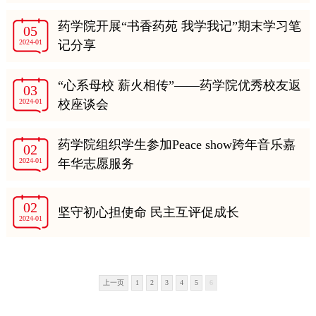
药学院开展“书香药苑 我学我记”期末学习笔
05
2024-01
记分享
“心系母校 薪火相传”——药学院优秀校友返
03
2024-01
校座谈会
药学院组织学生参加Peace show跨年音乐嘉
02
2024-01
年华志愿服务
02
坚守初心担使命 民主互评促成长
2024-01
上一页
1
2
3
4
5
6