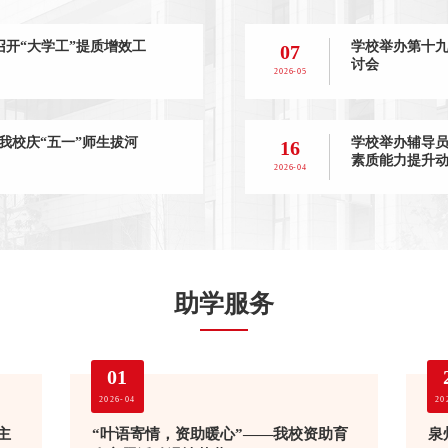
校召开“大学工”提质增效工
学校举办第十
07
讨会
2026-05
—我校庆“五一”师生拔河
学校举办辅导员
16
素质能力提升
2026-04
助学服务
01
2026-04
20
主
“叶语寄情，资助暖心”——我校资助育
泉