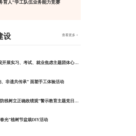
务育人”学工队伍业务能力竞赛
建设
查看更多 +
多棱镜中的迷茫——临床医学院开展实习、考试、就业焦虑主题团体心理辅导活动
韵、非遗共传承” 面塑手工体验活动
机关第五党支部开展“筑牢思想防线树立正确政绩观”警示教育主题党日活动
春光”植树节盆栽DIY活动