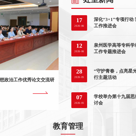
深化“3+1”专项行动
17
工作推进会
2026-06
泉州医学高等专科学校
12
工作专题推进会
2026-06
22
“守护青春，点亮星
28
2026-04
行主题活动
2026-05
政治工作优秀论文交流研
“医心聚力 暖筑同心
河比赛顺利开展
学校举办第十九届思
07
讨会
2026-05
教育管理