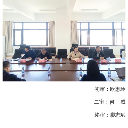
初审：欧惠玲
二审：何 威
终审：廖志斌