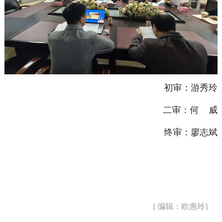
初审：游秀玲
二审：何 威
终审：廖志斌
[ 编辑：欧惠玲]