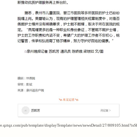
ztqz.com/pub/template/displayTemplate/news/newsDetail/27/809105.html?isSh