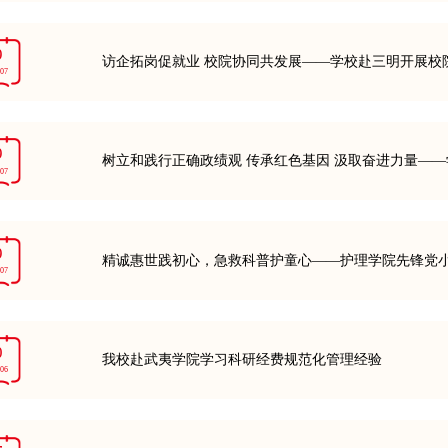
9
访企拓岗促就业 校院协同共发展——学校赴三明开展校
-07
9
树立和践行正确政绩观 传承红色基因 汲取奋进力量—
-07
9
精诚惠世践初心，急救科普护童心——护理学院先锋党
-07
0
我校赴武夷学院学习科研经费规范化管理经验
-06