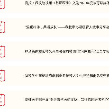
0
喜报！我校短视频《基层医生》入选2025年度教育融媒
-07
9
“温暖相伴，共话成长”——我校举办温暖育人故事分享
-07
9
林迳苍副校长带队开展暑假前校园“空间网格化”安全专
-07
9
我校学生在福建省高职高专院校大学生理论知识竞赛中
-07
9
基础医学部开展“探寻海丝医药文脉，笃行临床医者初心
-07