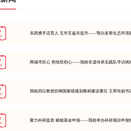
9
东西携手话育人 互学互鉴共提升——鄂尔多斯生态环境
-07
9
两城寻匠心 剪纸悟初心——我校非遗传承实践队寻访闽
-07
9
我校四位教授担纲国家级规划教材建设重任 王翠玲副书
-07
0
聚力科研提质 赋能基金申报——我校举办科研项目申报
-07