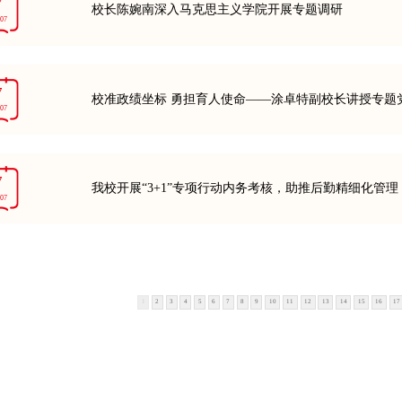
7
校长陈婉南深入马克思主义学院开展专题调研
-07
7
校准政绩坐标 勇担育人使命——涂卓特副校长讲授专题
-07
7
我校开展“3+1”专项行动内务考核，助推后勤精细化管理
-07
1
2
3
4
5
6
7
8
9
10
11
12
13
14
15
16
17