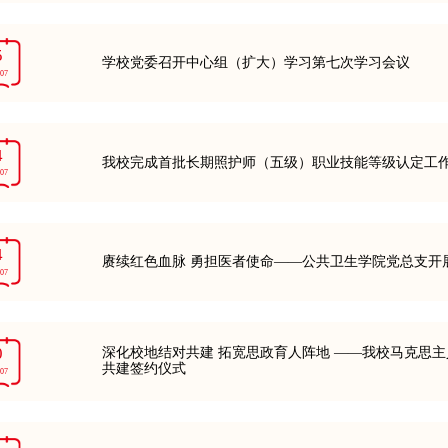
5
学校党委召开中心组（扩大）学习第七次学习会议
-07
4
我校完成首批长期照护师（五级）职业技能等级认定工
-07
4
赓续红色血脉 勇担医者使命——公共卫生学院党总支开展
-07
0
深化校地结对共建 拓宽思政育人阵地 ——我校马克思
共建签约仪式
-07