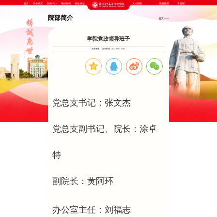
首页
学校概况
新闻中心
组织机构
招生就业
人才招聘
附属医院
专题网
院部简介
首页
——
学院党政领导班子
文章来源 :
发布时间 : 2023-03-07 16:01
党总支书记：张文杰
党总支副书记、院长：涂卓
特
副院长：黄阿环
办公室主任：刘福志