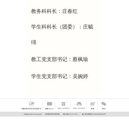
教务科科长：
庄春红
学生科科长（团委）：庄毓
绵
教工党支部书记：蔡枫瑜
学生
党
支部书记：吴婉婷
0595 - 22783475
0595 - 22797419
福建省泉州市洛江区安吉路2号
邮编 362011
微 博
微 信
闽公网安备 35050402880056号
All Rights Reserved Copyright
泉州医学高等专科学校
闽ICP备05015571号 - 2