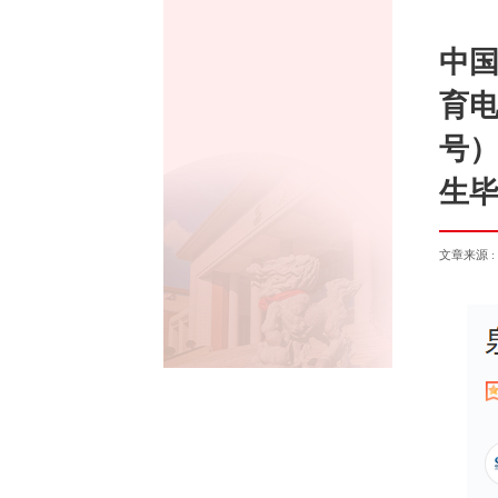
中国
育电
号）
生
文章来源 :