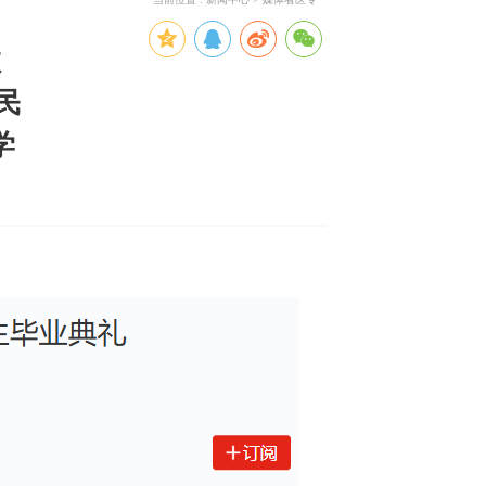
教
民
学