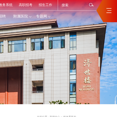
教务系统
高职招考
招生工作
招聘
附属医院
专题网
当前位置 :
新闻中心
>
媒体看医专