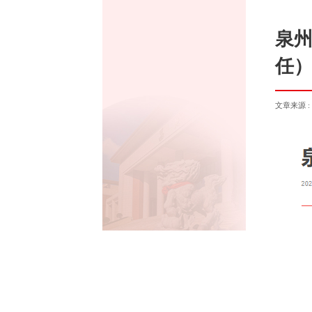
泉
任
文章来源 :