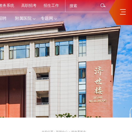
教务系统
高职招考
招生工作
招聘
附属医院
专题网
当前位置 :
新闻中心
>
媒体看医专