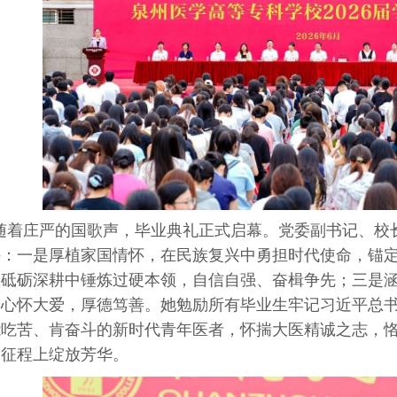
随着庄严的国歌声，毕业典礼正式启幕。党委副书记、校
许：一是厚植家国情怀，在民族复兴中勇担时代使命，锚
在砥砺深耕中锤炼过硬本领，自信自强、奋楫争先；三是
，心怀大爱，厚德笃善。她勉励所有毕业生牢记习近平总
能吃苦、肯奋斗的新时代青年医者，怀揣大医精诚之志，
的征程上绽放芳华。