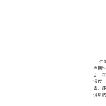
伴
点期
新，
温度
当、
健康