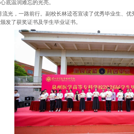
作心底温润难忘的光亮。
月流光，一路前行。副校长林迳苍宣读了优秀毕业生、优
生颁发了获奖证书及学生毕业证书。