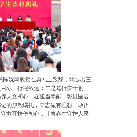
长陈婉南教授在典礼上致辞，她提出三
定目标、行稳致远；二是笃行实干创
涵养人文初心，在担当奉献中彰显医者
书记的殷殷嘱托，立志做有理想、敢担
恪守救死扶伤初心，让青春在守护人民