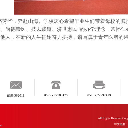
路芳华，奔赴山海。学校衷心希望毕业生们带着母校的嘱托
精、尚德崇医、技以载道、济世惠民”的办学理念，常怀仁
暖他人，在新的人生征途奋力拼搏，谱写属于青年医者的
0595 - 22783475
0595 - 22797419
邮编 362011
All Rights Reserve
中文域名：