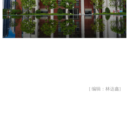
[ 编辑：林达鑫]