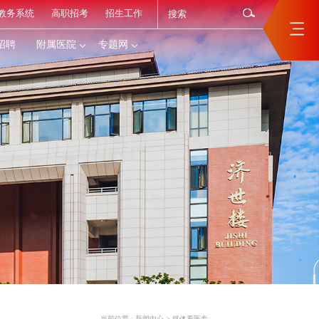
教务系统
高职招考
招生工作
招聘
附属医院
专题网
当前位置 :
新闻中心
>
媒体看医专