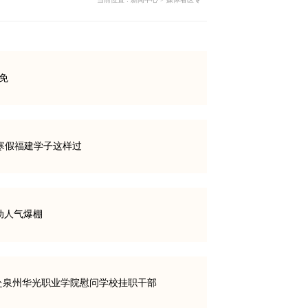
免
寒假福建学子这样过
动人气爆棚
赴泉州华光职业学院慰问学校挂职干部