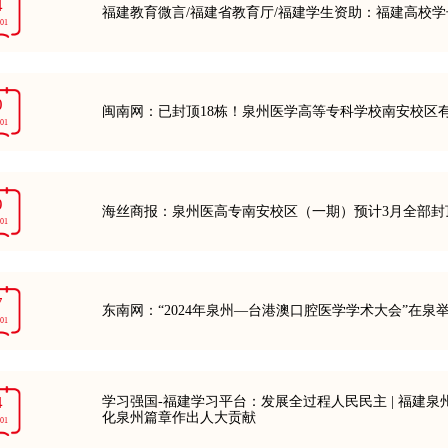
4
福建教育微言/福建省教育厅/福建学生资助：福建高校
-01
0
闽南网：已封顶18栋！泉州医学高等专科学校南安校区
-01
9
海丝商报：泉州医高专南安校区（一期）预计3月全部封
-01
7
东南网：“2024年泉州—台港澳口腔医学学术大会”在泉举
-01
4
学习强国-福建学习平台：发展全过程人民民主 | 福建泉
化泉州篇章作出人大贡献
-01