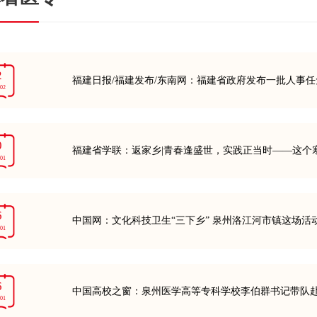
2
福建日报/福建发布/东南网：福建省政府发布一批人事任
-02
0
福建省学联：返家乡|青春逢盛世，实践正当时——这个
-01
6
中国网：文化科技卫生“三下乡” 泉州洛江河市镇这场活
-01
6
中国高校之窗：泉州医学高等专科学校李伯群书记带队
-01