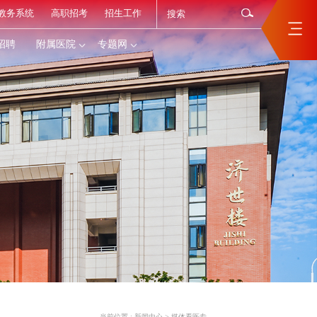
教务系统
高职招考
招生工作
招聘
附属医院
专题网
当前位置 :
新闻中心
>
媒体看医专