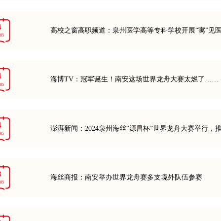
4
高校之窗高职频道：泉州医学高等专科学校开展“寓”见医
-05
4
海博TV：冠军诞生！南安这场世界龙舟大赛太燃了……
-05
4
澎湃新闻：2024泉州海丝“源昌杯”世界龙舟大赛举行
-05
3
海丝商报：南安举办世界龙舟赛多支境外队伍参赛
-05