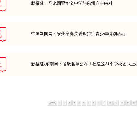
3
新福建：马来西亚华文中学与泉州六中结对
-05
2
中国新闻网：泉州举办关爱孤独症青少年特别活动
-05
1
新福建/东南网：省级名单公布！福建这81个学校团队上
-05
上一页
1
2
3
4
5
6
7
8
9
10
11
12
13
14
15