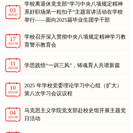
学校离退休党支部“学习中央八项规定精神
03
系好职场第一粒扣子”主题宣讲活动在学校
2025-07
举行——面向2025届毕业生团学干部
学校召开深入贯彻中央八项规定精神学习教
17
2025-06
育警示教育会
11
学思践悟“一训三风”，铸魂育人共谱新篇
2025-06
2025 年学校党委理论学习中心组（扩大）
10
2025-06
第八次学习会议议程
马克思主义学院党支部赴校史馆开展主题党
04
2025-06
日活动