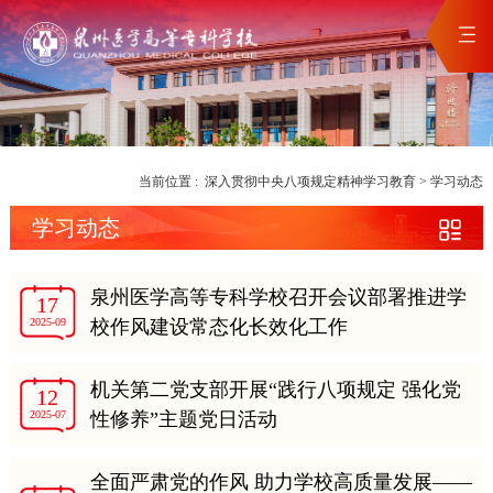
当前位置 :
深入贯彻中央八项规定精神学习教育
>
学习动态
学习动态
泉州医学高等专科学校召开会议部署推进学
17
2025-09
校作风建设常态化长效化工作
机关第二党支部开展“践行八项规定 强化党
12
2025-07
性修养”主题党日活动
全面严肃党的作风 助力学校高质量发展——