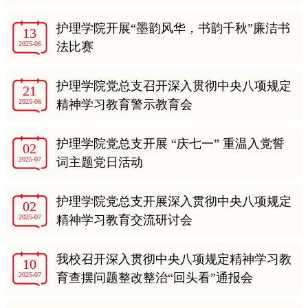
护理学院开展“墨韵风华，书韵千秋”廉洁书
13
2025-06
法比赛
护理学院党总支召开深入贯彻中央八项规定
21
2025-06
精神学习教育警示教育会
护理学院党总支开展 “庆七一” 重温入党誓
02
2025-07
词主题党日活动
护理学院党总支开展深入贯彻中央八项规定
02
2025-07
精神学习教育交流研讨会
我校召开深入贯彻中央八项规定精神学习教
10
2025-07
育查摆问题整改整治“回头看”通报会