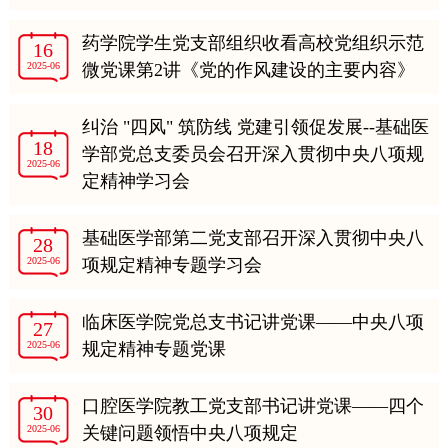
药学院学生党支部组织收看高校党组织示范
16
2025-06
微党课第2讲《党的作风建设的主要内容》
纠治 "四风" 筑防线 党建引领促发展--基础医
18
学部党总支委员会召开深入贯彻中央八项规
2025-06
定精神学习会
基础医学部第二党支部召开深入贯彻中央八
28
2025-06
项规定精神专题学习会
临床医学院党总支书记讲党课——中央八项
27
2025-06
规定精神专题党课
口腔医学院教工党支部书记讲党课——四个
30
2025-06
关键问题领悟中央八项规定